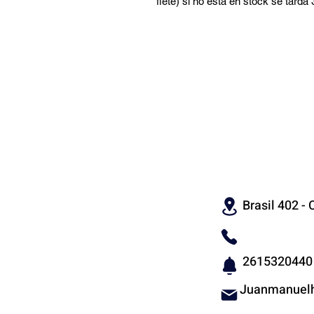
flete) si no esta en stock se tarda
CON
Brasil 402 - C
2615320440
Juanmanuelh