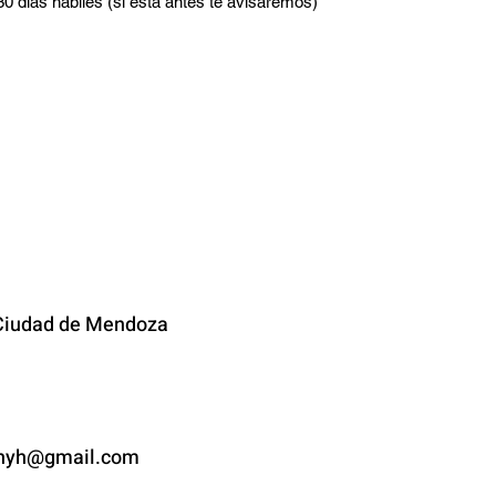
 30 días hábiles (si esta antes te avisaremos)
TACTO
iudad de
Mendoza
yh@gmail.com