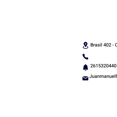
CON
Brasil 402 - C
2615320440
Juanmanuelh