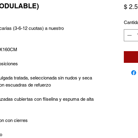
MODULABLE)
$ 2.
Cantid
carias (3-6-12 cuotas) a nuestro
0X160CM
posiciones
lgada tratada, seleccionada sin nudos y seca
con escuadras de refuerzo
azadas cubiertas con fliselina y espuma de alta
on con cierres
ro