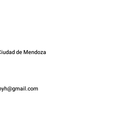
TACTO
iudad de
Mendoza
yh@gmail.com