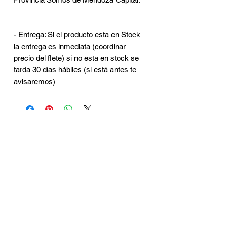
- Entrega: Si el producto esta en Stock
la entrega es inmediata (coordinar
precio del flete) si no esta en stock se
tarda 30 días hábiles (si está antes te
avisaremos)
CONTACTO
Brasil 402 - Ciudad de
Mendoza
2615320440
Juanmanuelhyh@gmail.com