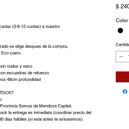
$ 24
Color
carias (3-6-12 cuotas) a nuestro
Cantid
pizado se elige despues de la compra,
 o Eco cuero
o sin nudos y seco
con escuadras de refuerzo
hox 48cm profundidad
STOCK?
r.
a Provincia Somos de Mendoza Capital.
tock la entrega es inmediata (coordinar precio del
 30 días hábiles (si está antes te avisaremos)