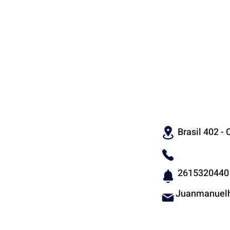
CON
Brasil 402 - C
2615320440
Juanmanuelh