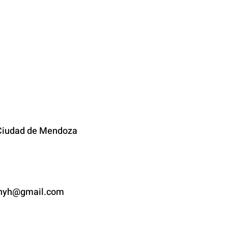
TACTO
iudad de
Mendoza
yh@gmail.com