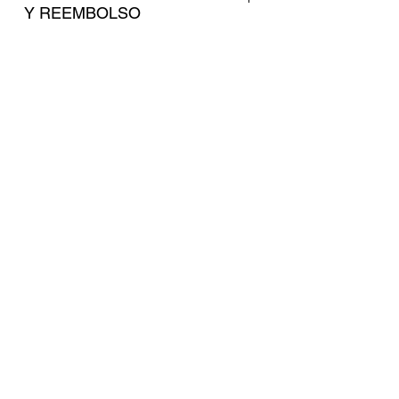
Y REEMBOLSO
POLÍTICA DE ENVÍOS
CONTACTO
Brasil 402 - Ciudad de
Mendoza
2615320440
Juanmanuelhyh@gmail.com